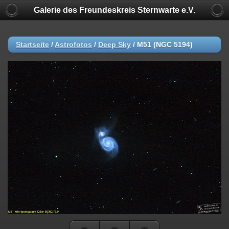
Galerie des Freundeskreis Sternwarte e.V.
Startseite
/
Astrofotos
/
Deep Sky
/
M51 (NGC 5194)