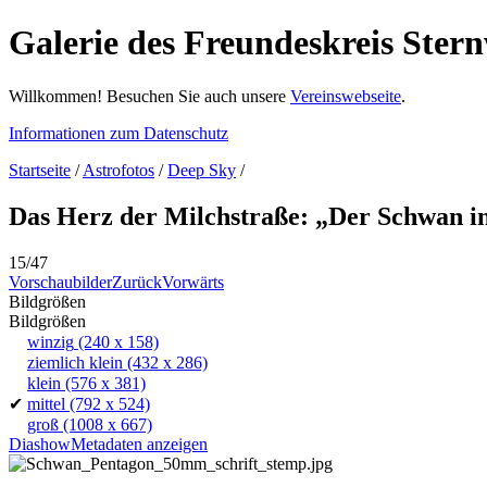
Galerie des Freundeskreis Stern
Willkommen! Besuchen Sie auch unsere
Vereinswebseite
.
Informationen zum Datenschutz
Startseite
/
Astrofotos
/
Deep Sky
/
Das Herz der Milchstraße: „Der Schwan i
15/47
Vorschaubilder
Zurück
Vorwärts
Bildgrößen
Bildgrößen
winzig
(240 x 158)
ziemlich klein
(432 x 286)
klein
(576 x 381)
✔
mittel
(792 x 524)
groß
(1008 x 667)
Diashow
Metadaten anzeigen