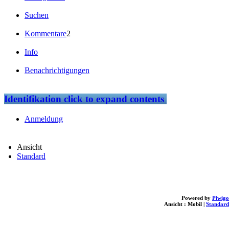
Suchen
Kommentare
2
Info
Benachrichtigungen
Identifikation
click to expand contents
Anmeldung
Ansicht
Standard
Powered by
Piwigo
Ansicht :
Mobil
|
Standard