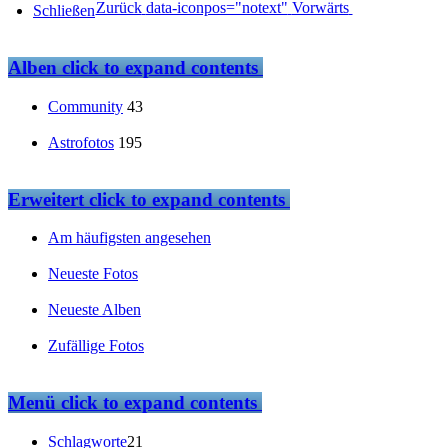
Zurück
data-iconpos="notext"
Vorwärts
Schließen
Alben
click to expand contents
Community
43
Astrofotos
195
Erweitert
click to expand contents
Am häufigsten angesehen
Neueste Fotos
Neueste Alben
Zufällige Fotos
Menü
click to expand contents
Schlagworte
21