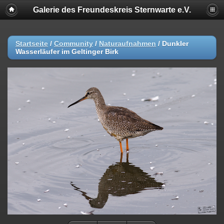
Galerie des Freundeskreis Sternwarte e.V.
Startseite
/
Community
/
Naturaufnahmen
/
Dunkler
Wasserläufer im Geltinger Birk