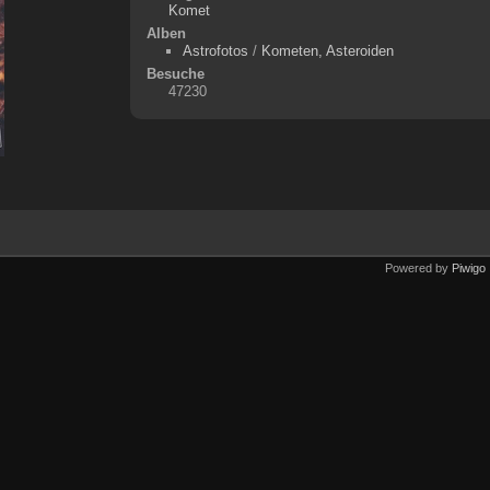
Komet
Alben
Astrofotos
/
Kometen, Asteroiden
Besuche
47230
Powered by
Piwigo