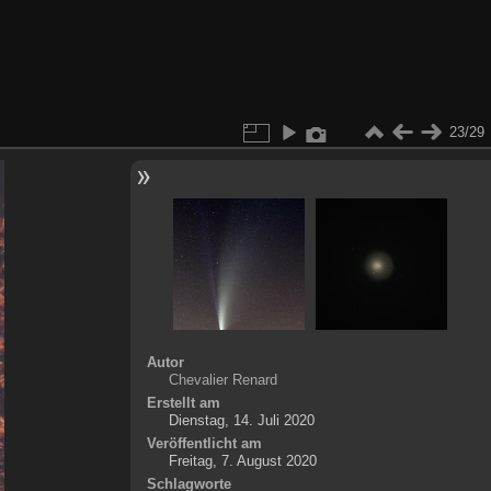
23/29
Autor
Chevalier Renard
Erstellt am
Dienstag, 14. Juli 2020
Veröffentlicht am
Freitag, 7. August 2020
Schlagworte