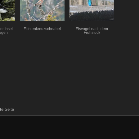
r Insel
Fichtenkreuzschnabel
Eisvogel nach dem
egen
Frühstück
zte Seite