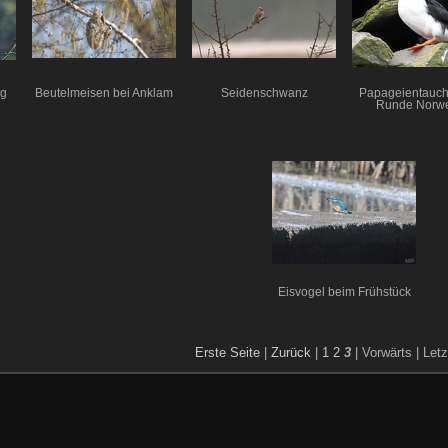
ng
Beutelmeisen bei Anklam
Seidenschwanz
Papageientauche
Runde Norw
Eisvogel beim Frühstück
Erste Seite
|
Zurück
|
1
2
3
| Vorwärts
| Let