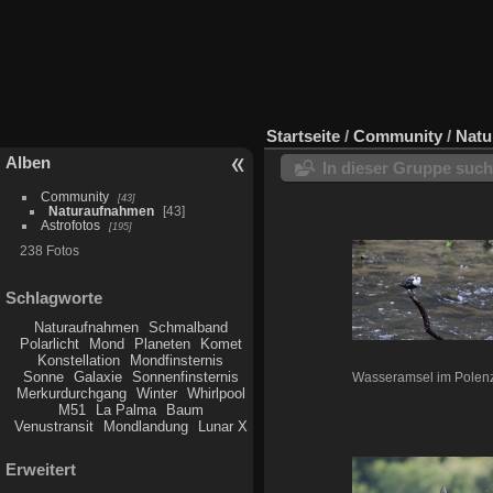
Startseite
/
Community
/
Natu
Alben
In dieser Gruppe suc
Community
43
Naturaufnahmen
43
Astrofotos
195
238 Fotos
Schlagworte
Naturaufnahmen
Schmalband
Polarlicht
Mond
Planeten
Komet
Konstellation
Mondfinsternis
Sonne
Galaxie
Sonnenfinsternis
Wasseramsel im Polenz
Merkurdurchgang
Winter
Whirlpool
M51
La Palma
Baum
Venustransit
Mondlandung
Lunar X
Erweitert